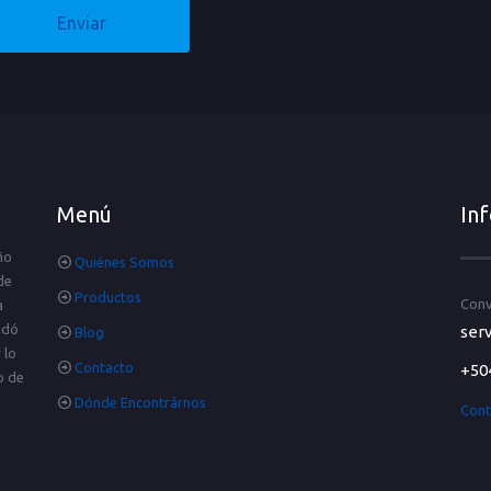
Menú
In
ño
Quiénes Somos
de
Productos
Conv
a
idó
serv
Blog
 lo
Contacto
+50
o de
Dónde Encontrárnos
Cont