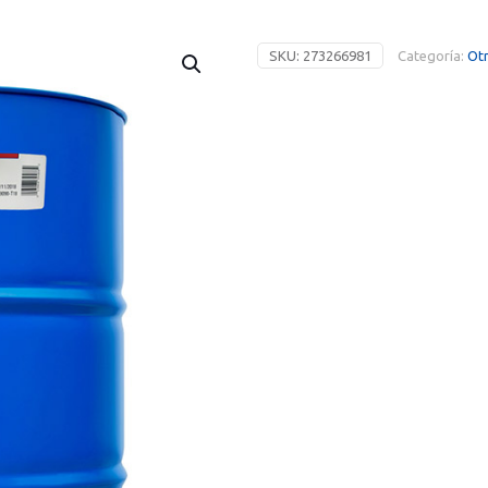
SKU:
273266981
Categoría:
Otr