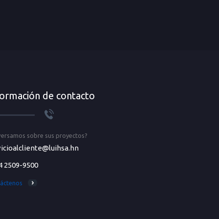
formación de contacto
ersamos sobre sus proyectos?
icioalcliente@luihsa.hn
4 2509-9500
áctenos