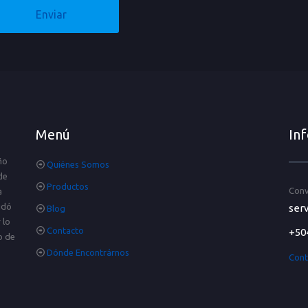
Menú
In
ño
Quiénes Somos
de
Productos
Conv
a
idó
serv
Blog
 lo
Contacto
+50
o de
Dónde Encontrárnos
Cont