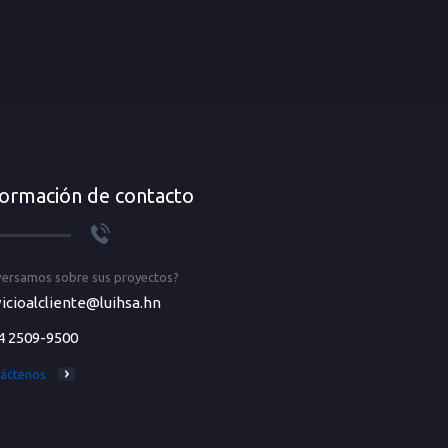
formación de contacto
ersamos sobre sus proyectos?
icioalcliente@luihsa.hn
4 2509-9500
áctenos