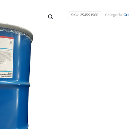
SKU:
254591980
Categoría:
Gra