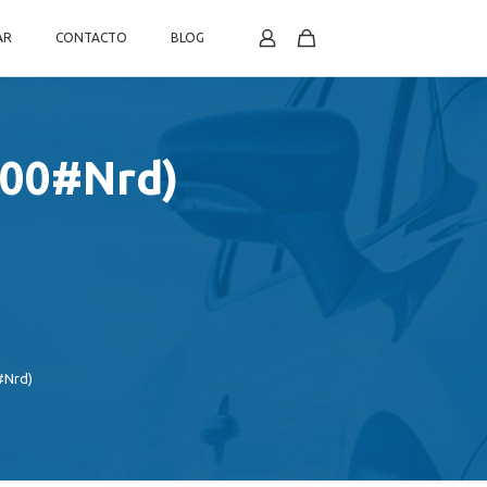
AR
CONTACTO
BLOG
(400#Nrd)
0#Nrd)