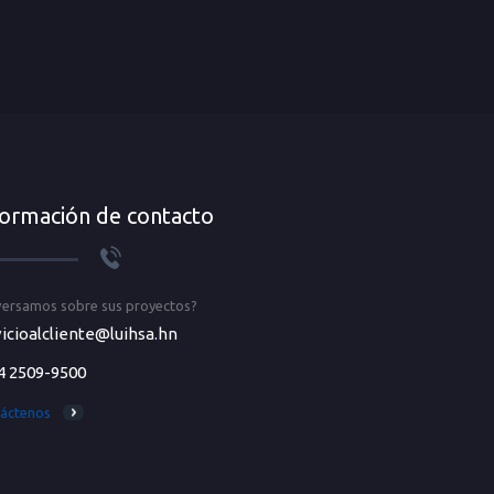
formación de contacto
ersamos sobre sus proyectos?
icioalcliente@luihsa.hn
4 2509-9500
áctenos