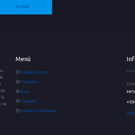
Menú
In
ño
Quiénes Somos
de
Productos
Conv
a
idó
serv
Blog
 lo
Contacto
+50
o de
Dónde Encontrárnos
Cont