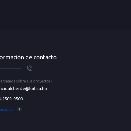
formación de contacto
ersamos sobre sus proyectos?
icioalcliente@luihsa.hn
4 2509-9500
áctenos