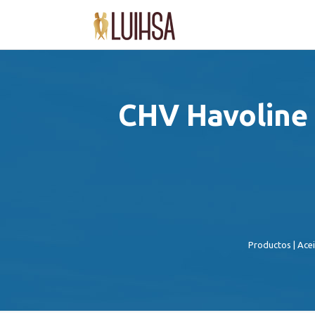
CHV Havoline 
Productos
|
Acei