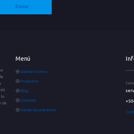
Menú
In
ño
Quiénes Somos
de
Productos
Conv
a
idó
serv
Blog
 lo
Contacto
+50
o de
Dónde Encontrárnos
Cont