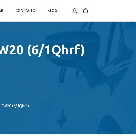
AR
CONTACTO
BLOG
0W20 (6/1Qhrf)
o 0W20 (6/1Qhrf)