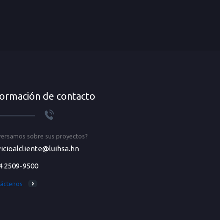
formación de contacto
ersamos sobre sus proyectos?
icioalcliente@luihsa.hn
4 2509-9500
áctenos