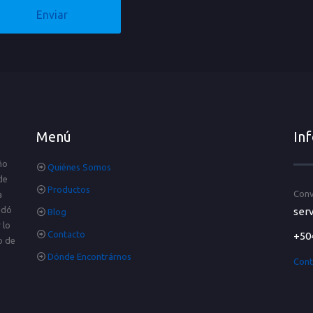
Menú
In
ño
Quiénes Somos
de
Productos
Conv
a
idó
serv
Blog
 lo
Contacto
+50
o de
Dónde Encontrárnos
Cont