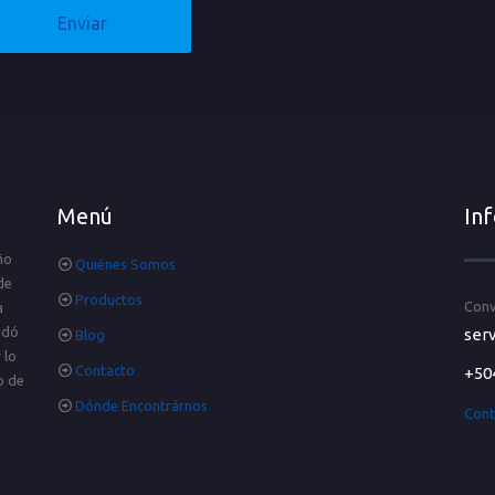
Menú
In
ño
Quiénes Somos
de
Productos
Conv
a
idó
serv
Blog
 lo
Contacto
+50
o de
Dónde Encontrárnos
Cont