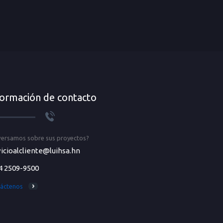
formación de contacto
ersamos sobre sus proyectos?
icioalcliente@luihsa.hn
4 2509-9500
áctenos