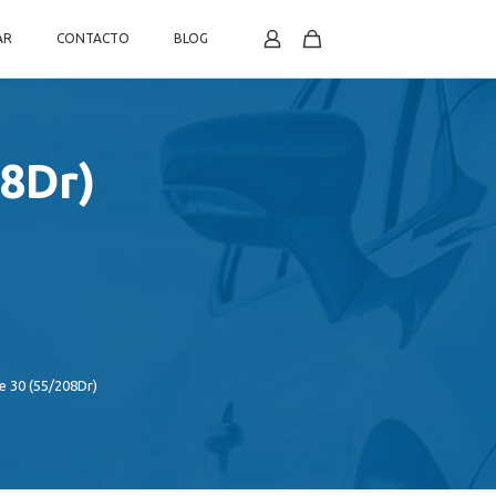
AR
CONTACTO
BLOG
08Dr)
e 30 (55/208Dr)