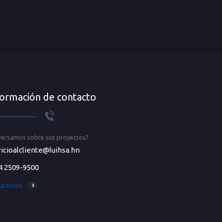
formación de contacto
ersamos sobre sus proyectos?
icioalcliente@luihsa.hn
4 2509-9500
áctenos