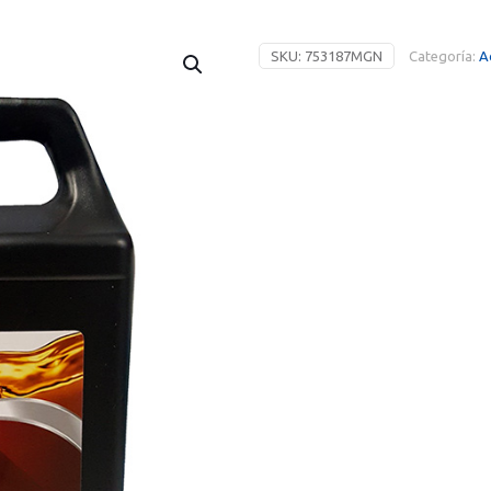
SKU:
753187MGN
Categoría:
A