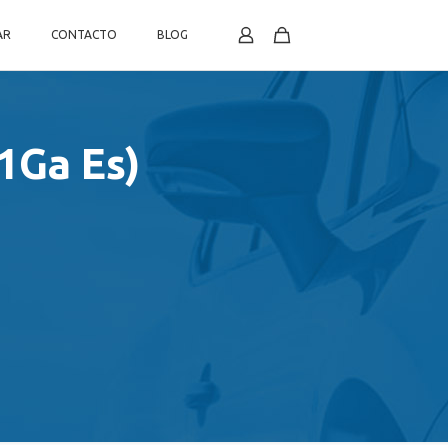
AR
CONTACTO
BLOG
1Ga Es)