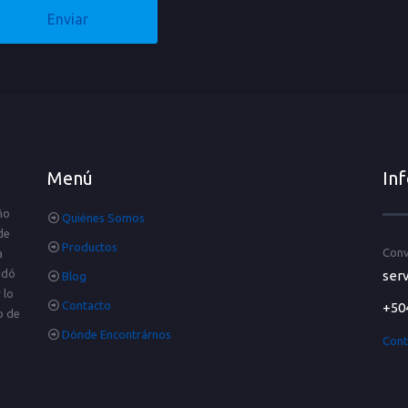
Menú
In
ño
Quiénes Somos
de
Productos
Conv
a
idó
serv
Blog
 lo
Contacto
+50
o de
Dónde Encontrárnos
Cont