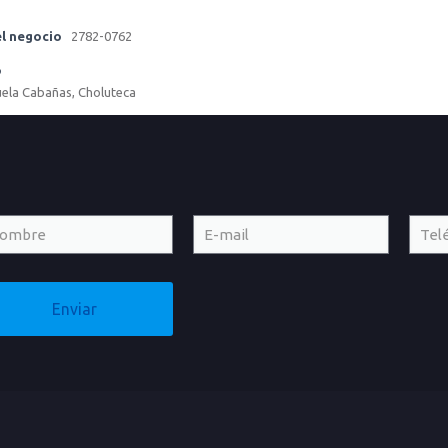
l negocio
2782-0762
o
uela Cabañas, Choluteca