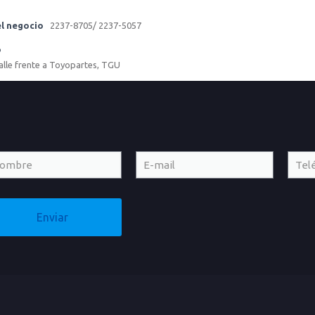
l negocio
2237-8705/ 2237-5057
o
calle frente a Toyopartes, TGU