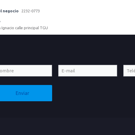
l negocio
2232-0773
o
Ignacio calle principal TGU